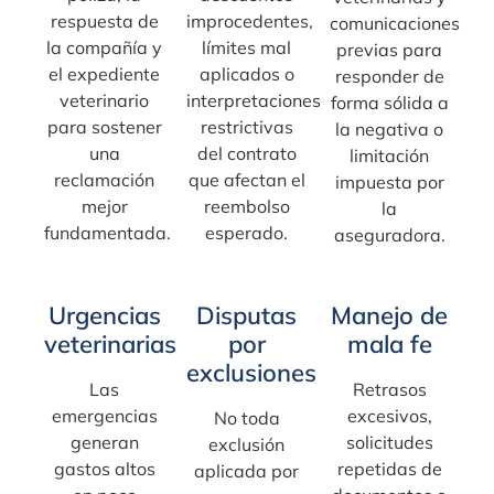
respuesta de
improcedentes,
comunicaciones
la compañía y
límites mal
previas para
el expediente
aplicados o
responder de
veterinario
interpretaciones
forma sólida a
para sostener
restrictivas
la negativa o
una
del contrato
limitación
reclamación
que afectan el
impuesta por
mejor
reembolso
la
fundamentada.
esperado.
aseguradora.
Urgencias
Disputas
Manejo de
veterinarias
por
mala fe
exclusiones
Las
Retrasos
emergencias
excesivos,
No toda
generan
solicitudes
exclusión
gastos altos
repetidas de
aplicada por