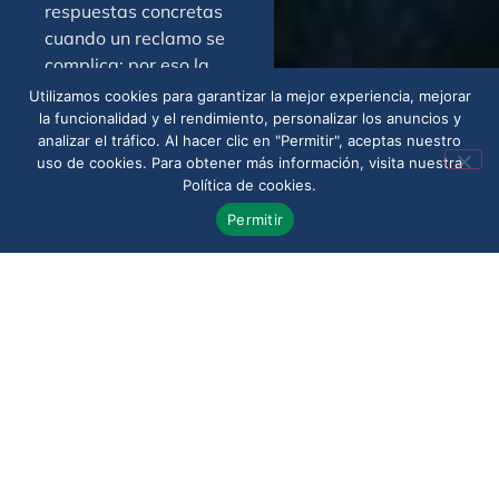
respuestas concretas
cuando un reclamo se
complica; por eso la
atención legal se
Utilizamos cookies para garantizar la mejor experiencia, mejorar
centra en
la funcionalidad y el rendimiento, personalizar los anuncios y
analizar el tráfico. Al hacer clic en "Permitir", aceptas nuestro
comunicación clara,
uso de cookies. Para obtener más información, visita nuestra
seguimiento del caso
Política de cookies.
y preparación
Permitir
cuidadosa de
reclamaciones o
apelaciones. La
prioridad es ofrecer
orientación útil y una
estrategia realista
desde el inicio.
Revisa tus
opciones