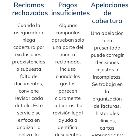
Reclamos
Pagos
Apelaciones
rechazados
insuficientes
de
cobertura
Cuando la
Algunas
aseguradora
compañías
Una apelación
niega
aprueban solo
bien
cobertura por
una parte del
presentada
exclusiones,
monto
puede corregir
preexistencias
reclamado,
decisiones
o supuesta
incluso
injustas o
falta de
cuando los
incompletas.
documentos,
gastos
Se trabaja en
conviene
parecen
la
revisar cada
claramente
organización
detalle. Este
cubiertos. La
de facturas,
servicio se
revisión legal
historiales
enfoca en
ayuda a
clínicos,
analizar la
identificar
cartas
póliza, la
descuentos
veterinarias y