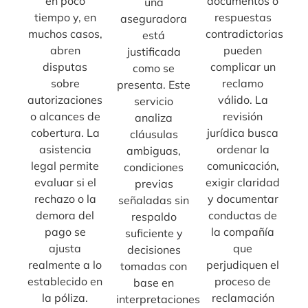
en poco
documentos o
una
tiempo y, en
respuestas
aseguradora
muchos casos,
contradictorias
está
abren
pueden
justificada
disputas
complicar un
como se
sobre
reclamo
presenta. Este
autorizaciones
válido. La
servicio
o alcances de
revisión
analiza
cobertura. La
jurídica busca
cláusulas
asistencia
ordenar la
ambiguas,
legal permite
comunicación,
condiciones
evaluar si el
exigir claridad
previas
rechazo o la
y documentar
señaladas sin
demora del
conductas de
respaldo
pago se
la compañía
suficiente y
ajusta
que
decisiones
realmente a lo
perjudiquen el
tomadas con
establecido en
proceso de
base en
la póliza.
reclamación
interpretaciones