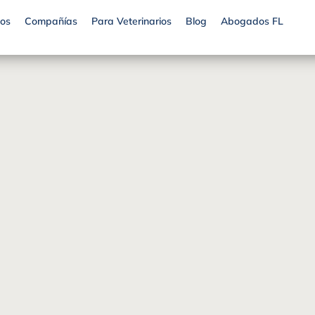
os
Compañías
Para Veterinarios
Blog
Abogados FL