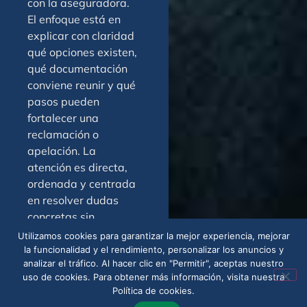
con la aseguradora.
El enfoque está en
explicar con claridad
qué opciones existen,
qué documentación
conviene reunir y qué
pasos pueden
fortalecer una
reclamación o
apelación. La
atención es directa,
ordenada y centrada
en resolver dudas
concretas sin
promesas
Utilizamos cookies para garantizar la mejor experiencia, mejorar
exageradas. Para
la funcionalidad y el rendimiento, personalizar los anuncios y
analizar el tráfico. Al hacer clic en "Permitir", aceptas nuestro
quienes enfrentan un
uso de cookies. Para obtener más información, visita nuestra
conflicto de cobertura
Política de cookies.
en Baldwin, contar