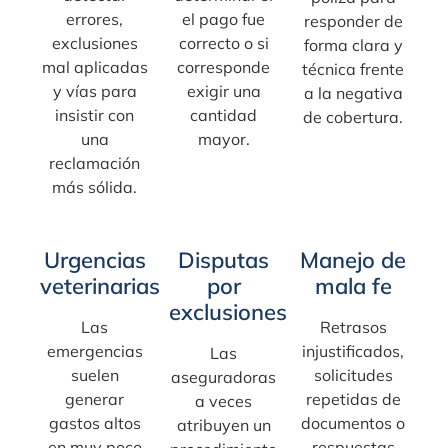
errores,
el pago fue
responder de
exclusiones
correcto o si
forma clara y
mal aplicadas
corresponde
técnica frente
y vías para
exigir una
a la negativa
insistir con
cantidad
de cobertura.
una
mayor.
reclamación
más sólida.
Urgencias
Disputas
Manejo de
veterinarias
por
mala fe
exclusiones
Las
Retrasos
emergencias
injustificados,
Las
suelen
solicitudes
aseguradoras
generar
repetidas de
a veces
gastos altos
documentos o
atribuyen un
en muy poco
respuestas