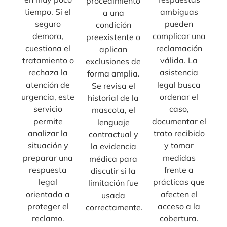
procedimiento
tiempo. Si el
ambiguas
a una
seguro
pueden
condición
demora,
complicar una
preexistente o
cuestiona el
reclamación
aplican
tratamiento o
válida. La
exclusiones de
rechaza la
asistencia
forma amplia.
atención de
legal busca
Se revisa el
urgencia, este
ordenar el
historial de la
servicio
caso,
mascota, el
permite
documentar el
lenguaje
analizar la
trato recibido
contractual y
situación y
y tomar
la evidencia
preparar una
medidas
médica para
respuesta
frente a
discutir si la
legal
prácticas que
limitación fue
orientada a
afecten el
usada
proteger el
acceso a la
correctamente.
reclamo.
cobertura.