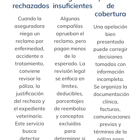
rechazados
insuficientes
de
cobertura
Cuando la
Algunas
aseguradora
compañías
Una apelación
niega un
aprueban el
bien
reclamo por
reclamo, pero
presentada
enfermedad,
pagan menos
puede corregir
accidente o
de lo
decisiones
tratamiento,
esperado. La
tomadas con
conviene
revisión legal
información
revisar la
se enfoca en
incompleta.
póliza, la
límites,
Se organiza la
justificación
deducibles,
documentación
del rechazo y
porcentajes
clínica,
el expediente
de reembolso
facturas,
veterinario.
y conceptos
comunicaciones
Este servicio
excluidos
previas y
busca
para
términos de la
detectar
determinar si
póliza para