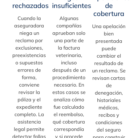
rechazados
insuficientes
de
cobertura
Cuando la
Algunas
aseguradora
compañías
Una apelación
niega un
aprueban solo
bien
reclamo por
una parte de
presentada
exclusiones,
la factura
puede
preexistencias
veterinaria,
cambiar el
o supuestos
incluso
resultado de
errores de
después de un
un reclamo. Se
forma,
procedimiento
revisan cartas
conviene
necesario. En
de
revisar la
estos casos se
denegación,
póliza y el
analiza cómo
historiales
expediente
fue calculado
médicos,
completo. La
el reembolso,
recibos y
asistencia
qué cobertura
condiciones
legal permite
correspondía
del seguro
detectar fallas
y si procede
para construir