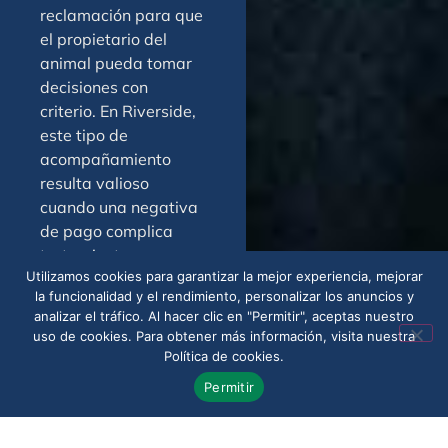
reclamación para que
el propietario del
animal pueda tomar
decisiones con
criterio. En Riverside,
este tipo de
acompañamiento
resulta valioso
cuando una negativa
de pago complica
tratamientos,
Utilizamos cookies para garantizar la mejor experiencia, mejorar
seguimientos o
la funcionalidad y el rendimiento, personalizar los anuncios y
cirugías. La
analizar el tráfico. Al hacer clic en "Permitir", aceptas nuestro
evaluación del caso
uso de cookies. Para obtener más información, visita nuestra
se centra en los
Política de cookies.
hechos, la póliza
Permitir
aplicable y la mejor
vía para presentar
reclamos o