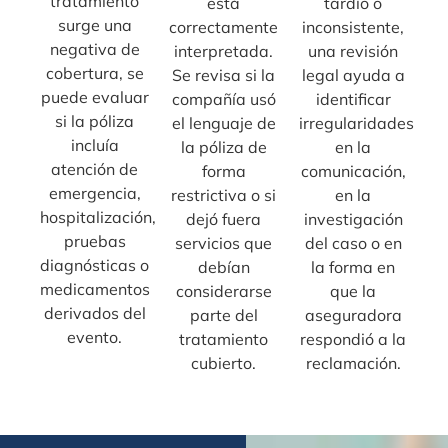
tratamiento
está
tardío o
surge una
correctamente
inconsistente,
negativa de
interpretada.
una revisión
cobertura, se
Se revisa si la
legal ayuda a
puede evaluar
compañía usó
identificar
si la póliza
el lenguaje de
irregularidades
incluía
la póliza de
en la
atención de
forma
comunicación,
emergencia,
restrictiva o si
en la
hospitalización,
dejó fuera
investigación
pruebas
servicios que
del caso o en
diagnósticas o
debían
la forma en
medicamentos
considerarse
que la
derivados del
parte del
aseguradora
evento.
tratamiento
respondió a la
cubierto.
reclamación.