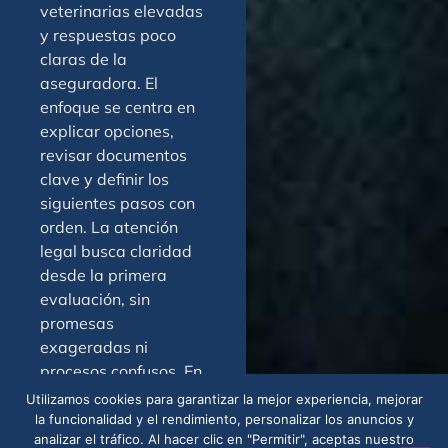
veterinarias elevadas
y respuestas poco
claras de la
aseguradora. El
enfoque se centra en
explicar opciones,
revisar documentos
clave y definir los
siguientes pasos con
orden. La atención
legal busca claridad
desde la primera
evaluación, sin
promesas
exageradas ni
procesos confusos. En
Bayonet Point, contar
Utilizamos cookies para garantizar la mejor experiencia, mejorar
con una guía
la funcionalidad y el rendimiento, personalizar los anuncios y
analizar el tráfico. Al hacer clic en "Permitir", aceptas nuestro
profesional puede