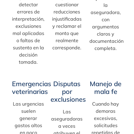
detectar
cuestionar
la
errores de
reducciones
aseguradora,
interpretación,
injustificadas
con
exclusiones
y reclamar el
argumentos
mal aplicadas
monto que
claros y
o faltas de
realmente
documentación
sustento en la
corresponde.
completa.
decisión
tomada.
Emergencias
Disputas
Manejo de
veterinarias
por
mala fe
exclusiones
Las urgencias
Cuando hay
suelen
demoras
Las
generar
excesivas,
aseguradoras
gastos altos
solicitudes
a veces
en poco
repetidas de
atribuyen el