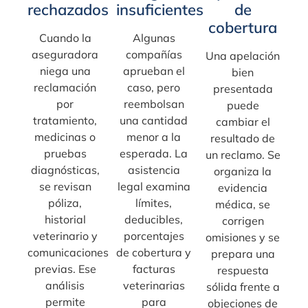
rechazados
insuficientes
de
cobertura
Cuando la
Algunas
aseguradora
compañías
Una apelación
niega una
aprueban el
bien
reclamación
caso, pero
presentada
por
reembolsan
puede
tratamiento,
una cantidad
cambiar el
medicinas o
menor a la
resultado de
pruebas
esperada. La
un reclamo. Se
diagnósticas,
asistencia
organiza la
se revisan
legal examina
evidencia
póliza,
límites,
médica, se
historial
deducibles,
corrigen
veterinario y
porcentajes
omisiones y se
comunicaciones
de cobertura y
prepara una
previas. Ese
facturas
respuesta
análisis
veterinarias
sólida frente a
permite
para
objeciones de