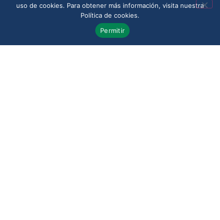
uso de cookies. Para obtener más información, visita nuestra
marcar la diferencia
Política de cookies.
entre aceptar una
Permitir
negativa apresurada
o presentar una
reclamación mejor
estructurada y con
mayor sustento.
Consulta tu
caso