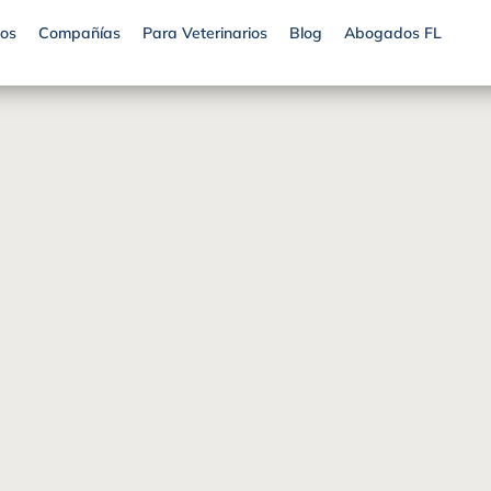
os
Compañías
Para Veterinarios
Blog
Abogados FL