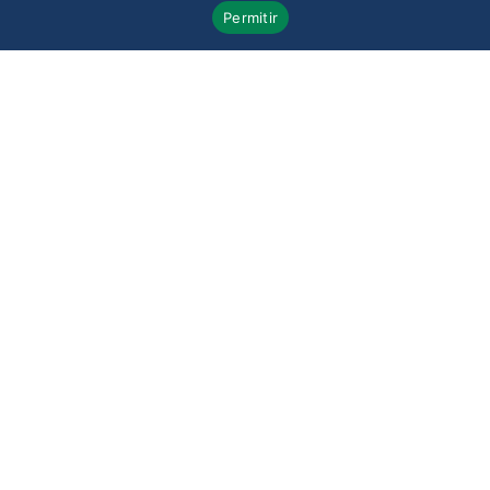
Permitir
su reclamación, con
comunicación directa
y una estrategia
adaptada a la
situación concreta de
su mascota y sus
gastos médicos.
Revisa tu caso