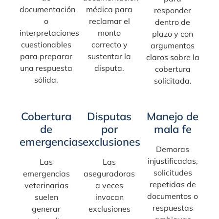
documentación
médica para
responder
o
reclamar el
dentro de
interpretaciones
monto
plazo y con
cuestionables
correcto y
argumentos
para preparar
sustentar la
claros sobre la
una respuesta
disputa.
cobertura
sólida.
solicitada.
Cobertura
Disputas
Manejo de
de
por
mala fe
emergencias
exclusiones
Demoras
injustificadas,
Las
Las
solicitudes
emergencias
aseguradoras
repetidas de
veterinarias
a veces
documentos o
suelen
invocan
respuestas
generar
exclusiones