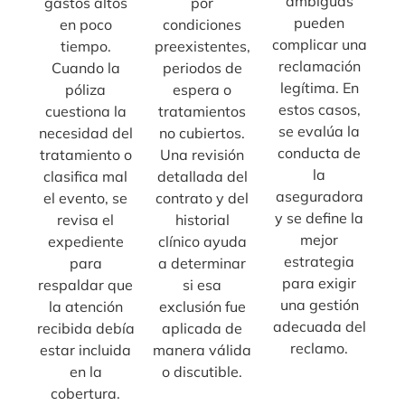
ambiguas
gastos altos
por
pueden
en poco
condiciones
complicar una
tiempo.
preexistentes,
reclamación
Cuando la
periodos de
legítima. En
póliza
espera o
estos casos,
cuestiona la
tratamientos
se evalúa la
necesidad del
no cubiertos.
conducta de
tratamiento o
Una revisión
la
clasifica mal
detallada del
aseguradora
el evento, se
contrato y del
y se define la
revisa el
historial
mejor
expediente
clínico ayuda
estrategia
para
a determinar
para exigir
respaldar que
si esa
una gestión
la atención
exclusión fue
adecuada del
recibida debía
aplicada de
reclamo.
estar incluida
manera válida
en la
o discutible.
cobertura.