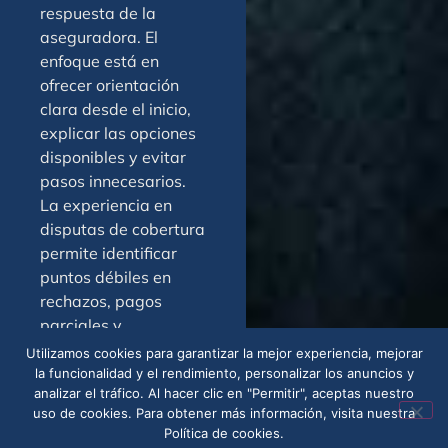
respuesta de la
aseguradora. El
enfoque está en
ofrecer orientación
clara desde el inicio,
explicar las opciones
disponibles y evitar
pasos innecesarios.
La experiencia en
disputas de cobertura
permite identificar
puntos débiles en
rechazos, pagos
parciales y
apelaciones. En
Utilizamos cookies para garantizar la mejor experiencia, mejorar
Tarpon Springs, la
la funcionalidad y el rendimiento, personalizar los anuncios y
analizar el tráfico. Al hacer clic en "Permitir", aceptas nuestro
prioridad es que cada
uso de cookies. Para obtener más información, visita nuestra
persona reciba una
Política de cookies.
evaluación seria de