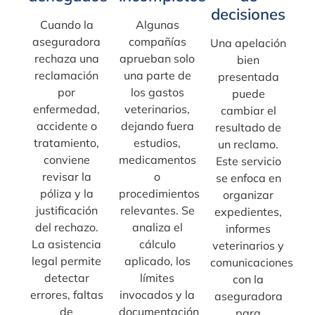
decisiones
Cuando la
Algunas
aseguradora
compañías
Una apelación
rechaza una
aprueban solo
bien
reclamación
una parte de
presentada
por
los gastos
puede
enfermedad,
veterinarios,
cambiar el
accidente o
dejando fuera
resultado de
tratamiento,
estudios,
un reclamo.
conviene
medicamentos
Este servicio
revisar la
o
se enfoca en
póliza y la
procedimientos
organizar
justificación
relevantes. Se
expedientes,
del rechazo.
analiza el
informes
La asistencia
cálculo
veterinarios y
legal permite
aplicado, los
comunicaciones
detectar
límites
con la
errores, faltas
invocados y la
aseguradora
de
documentación
para