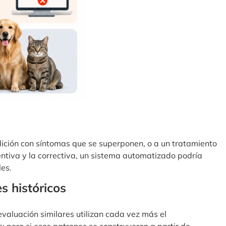
dición con síntomas que se superponen, o a un tratamiento
entiva y la correctiva, un sistema automatizado podría
les.
s históricos
aluación similares utilizan cada vez más el
; pero si esos patrones se construyeron a partir de