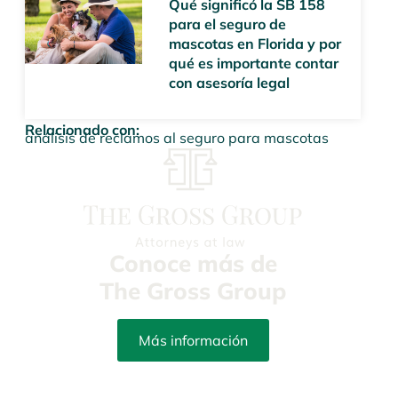
Qué significó la SB 158
para el seguro de
mascotas en Florida y por
qué es importante contar
con asesoría legal
Relacionado con:
análisis de reclamos al seguro para mascotas
Conoce más de
The Gross Group
Más información
info@yourpetattorneys.com