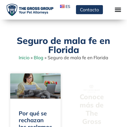
ES
Contacto
Seguro de mala fe en
Florida
Inicio
»
Blog
»
Seguro de mala fe en Florida
Conoce
más de
The
Por qué se
rechazan
Gross
los reclamos