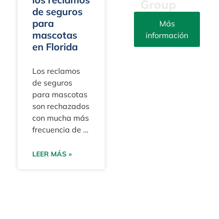
Group
de seguros
para
Más
mascotas
información
en Florida
info@yourpetattorn
Los reclamos
(305)
de seguros
203-
para mascotas
3273
son rechazados
Fax:
con mucha más
(305)
frecuencia de lo
415-
que la mayoría
8212
de los dueños
LEER MÁS »
esperan. En
9100 S.
Florida, donde
Dadeland
los costos
Blvd.
veterinarios
Suite
siguen
1500