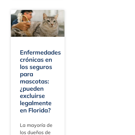
de urgencia. La
situación
cambia tu
forma de
escuchar,
Enfermedades
crónicas en
los seguros
para
mascotas:
¿pueden
excluirse
legalmente
en Florida?
La mayoría de
los dueños de