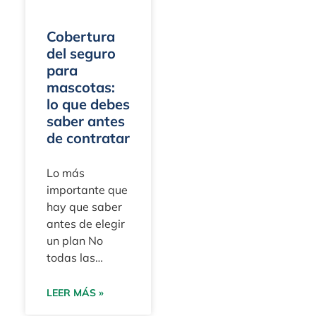
Cobertura
del seguro
para
mascotas:
lo que debes
saber antes
de contratar
Lo más
importante que
hay que saber
antes de elegir
un plan No
todas las
pólizas ofrecen
la misma
LEER MÁS »
cobertura de