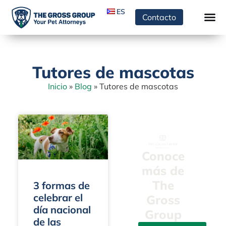
ES
Contacto
Tutores de mascotas
Inicio
»
Blog
»
Tutores de mascotas
Conoce
más de
The
3 formas de
celebrar el
Gross
día nacional
Group
de las