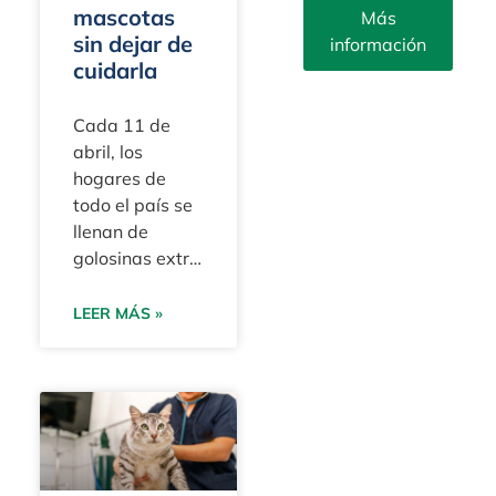
mascotas
Más
sin dejar de
información
cuidarla
info@yourpetattorn
Cada 11 de
(305)
abril, los
203-
hogares de
3273
todo el país se
Fax:
llenan de
(305)
golosinas extra
415-
y de más
8212
caricias en la
LEER MÁS »
barriga para
9100 S.
homenajear a
Dadeland
nuestros fieles
Blvd.
compañeros
Suite
1500
Miami, FL