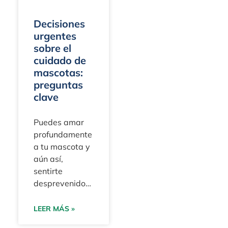
33156
Decisiones
urgentes
sobre el
cuidado de
mascotas:
preguntas
clave
Puedes amar
profundamente
a tu mascota y
aún así,
sentirte
desprevenido
en el momento
en que surge
LEER MÁS »
una situación