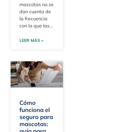
mascotas no se
dan cuenta de
la frecuencia
con la que las
compañías de
seguros se
LEER MÁS »
basan en el
término
«crónico» para
Cómo
funciona el
seguro para
mascotas:
guía para