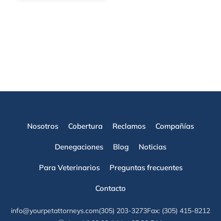
seguro para
mascotas.
Antes de
contratar una,
Nosotros
Cobertura
Reclamos
Compañías
Denegaciones
Blog
Noticias
Para Veterinarios
Preguntas frecuentes
Contacto
info@yourpetattorneys.com
(305) 203-3273
Fax: (305) 415-8212