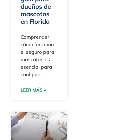
dueños de
mascotas
en Florida
Comprender
cómo funciona
el seguro para
mascotas es
esencial para
cualquier
dueño de
mascotas de
LEER MÁS »
Florida que
desee proteger
a su perro o
gato de gastos
médicos
inesperados.