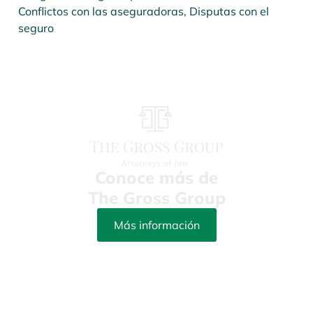
Conflictos con las aseguradoras
,
Disputas con el
seguro
Conoce más de
The Gross Group
Más información
info@yourpetattorneys.com
(305) 203-3273
Fax: (305) 415-8212